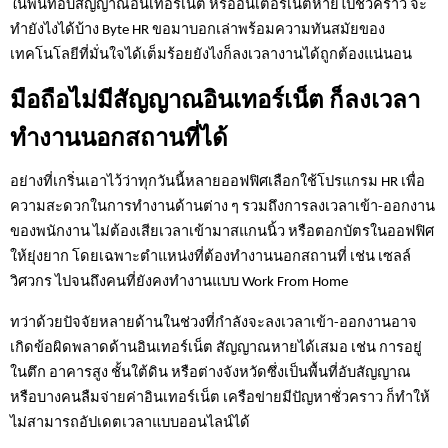
ในพื้นที่อับสัญญาณอินเทอร์เน็ต หรืออินเตอร์เน็ตหายไปชั่วคราว จะ
ทำยังไงได้บ้าง Byte HR ขอมาบอกเล่าพร้อมความทันสมัยของ
เทคโนโลยีที่มั่นใจได้เต็มร้อยยังไงก็ลงเวลางานได้ถูกต้องแน่นอน
มือถือไม่มีสัญญาณอินเทอร์เน็ต ก็ลงเวลา
ทำงานนอกสถานที่ได้
อย่างที่เกริ่นเอาไว้ว่าทุกวันนี้หลายออฟฟิศเลือกใช้โปรแกรม HR เพื่อ
ความสะดวกในการทำงานด้านต่าง ๆ รวมถึงการลงเวลาเข้า-ออกงาน
ของพนักงาน ไม่ต้องเสียเวลาเข้ามาสแกนนิ้ว หรือตอกบัตรในออฟฟิศ
ให้ยุ่งยาก โดยเฉพาะตำแหน่งที่ต้องทำงานนอกสถานที่ เช่น เซลล์ 
วิศวกร ไปจนถึงคนที่ยังคงทำงานแบบ Work From Home 
ทว่าด้วยปัจจัยหลายด้านในช่วงที่กำลังจะลงเวลาเข้า-ออกงานอาจ
เกิดข้อผิดพลาดด้านอินเทอร์เน็ต สัญญาณหายได้เสมอ เช่น การอยู่
ในตึก อาคารสูง ชั้นใต้ดิน หรือต่างจังหวัดซึ่งเป็นพื้นที่อับสัญญาณ 
หรือบางคนลืมจ่ายค่าอินเทอร์เน็ต เครือข่ายมีปัญหาชั่วคราว ก็ทำให้
ไม่สามารถอัปเดตเวลาแบบออนไลน์ได้