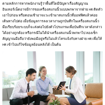
ตามหลักการหากพนักงานรู้ว่าพื้นที่ใดมีปัญหาเรื่องสัญญาณ
อินเทอร์เน็ตอาจมีการขอเครื่องสแกนนิ้วแบบพกพาจากฝ่าย HR ติดตัว
เอาไปก่อน หรือตอนเช้าอาจแวะเข้ามาสแกนนิ้วที่ออฟฟิศแล้วค่อย
เดินทางไปต่อ เมื่อข้อมูลการลงเวลางานถูกบันทึกในเครื่องสแกนนิ้ว
มือเรียบร้อยระบบก็จะส่งต่อไปยังตัวโปรแกรมเพื่อบันทึกเวลาดังกล่าว
ได้อย่างถูกต้อง หรือกรณีไม่ได้นำเครื่องสแกนนิ้วพกพาไป ลองเช็ก
สัญญาณมือถือว่ายังพอมีอยู่หรือไม่แล้วโทรแจ้งกับทางฝ่าย HR เพื่อให้ 
HR เข้าไปแก้ไขข้อมูลย้อนหลังได้ เป็นต้น