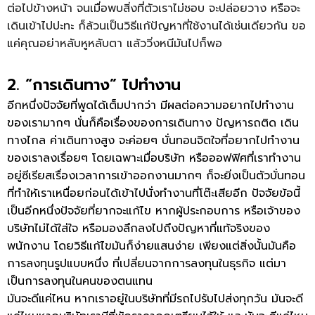
ต่อไปข้างหน้า จนเมื่อพบสิ่งที่ตัวเราไม่ชอบ จะปล่อยวาง หรือจะ
เดินเข้าไปปะทะ ก็ล้วนเป็นวิธีแก้ปัญหาที่ใช้งานได้เช่นเดียวกัน ขอ
แค่คุณอย่าหลับหูหลับตา แล้ววิ่งหนีมันไปก็พอ
2. “การเดินทาง” ไปทำงาน
อีกหนึ่งปัจจัยที่พูดได้เต็มปากว่า มีผลต่อความอยากไปทำงาน
ของเรามากๆ นั่นก็คือเรื่องของการเดินทาง ปัญหารถติด เดิน
ทางไกล ค่าเดินทางสูง จะค่อยๆ บั่นทอนจิตใจที่อยากไปทำงาน
ของเราลงเรื่อยๆ โดยเฉพาะเมื่อบริษัท หรือออฟฟิศที่เราทำงาน
อยู่ซีเรียสเรื่องเวลาการเข้าออกงานมากๆ ก็จะยิ่งเป็นตัวบั่นทอน
ที่ทำให้เราเหนื่อยก่อนได้เข้าไปนั่งทำงานที่โต๊ะเสียอีก ปัจจัยข้อนี้
เป็นอีกหนึ่งปัจจัยที่ยากจะแก้ไข หากผู้ประกอบการ หรือเจ้าของ
บริษัทไม่ได้ใส่ใจ หรือมองลึกลงไปถึงปัญหาที่แท้จริงของ
พนักงาน โดยวิธีแก้ไขมันก็ง่ายแสนง่าย เพียงแต่สิ่งนั้นมันคือ
การลงทุนรูปแบบหนึ่ง ที่เปลี่ยนจากการลงทุนในธุรกิจ แต่มา
เป็นการลงทุนในคนของตนแทน
มันจะดีแค่ไหน หากเราอยู่ในบริษัทที่มีรถไปรับไปส่งทุกวัน มันจะดี