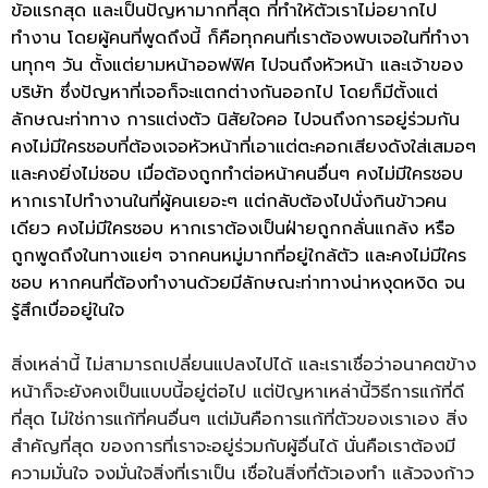
ข้อแรกสุด และเป็นปัญหามากที่สุด ที่ทำให้ตัวเราไม่อยากไป
ทำงาน โดยผู้คนที่พูดถึงนี้ ก็คือทุกคนที่เราต้องพบเจอในที่ทำงา
นทุกๆ วัน ตั้งแต่ยามหน้าออฟฟิศ ไปจนถึงหัวหน้า และเจ้าของ
บริษัท ซึ่งปัญหาที่เจอก็จะแตกต่างกันออกไป โดยก็มีตั้งแต่
ลักษณะท่าทาง การแต่งตัว นิสัยใจคอ ไปจนถึงการอยู่ร่วมกัน
คงไม่มีใครชอบที่ต้องเจอหัวหน้าที่เอาแต่ตะคอกเสียงดังใส่เสมอๆ
และคงยิ่งไม่ชอบ เมื่อต้องถูกทำต่อหน้าคนอื่นๆ คงไม่มีใครชอบ
หากเราไปทำงานในที่ผู้คนเยอะๆ แต่กลับต้องไปนั่งกินข้าวคน
เดียว คงไม่มีใครชอบ หากเราต้องเป็นฝ่ายถูกกลั่นแกล้ง หรือ
ถูกพูดถึงในทางแย่ๆ จากคนหมู่มากที่อยู่ใกล้ตัว และคงไม่มีใคร
ชอบ หากคนที่ต้องทำงานด้วยมีลักษณะท่าทางน่าหงุดหงิด จน
รู้สึกเบื่ออยู่ในใจ
สิ่งเหล่านี้ ไม่สามารถเปลี่ยนแปลงไปได้ และเราเชื่อว่าอนาคตข้าง
หน้าก็จะยังคงเป็นแบบนี้อยู่ต่อไป แต่ปัญหาเหล่านี้วิธีการแก้ที่ดี
ที่สุด ไม่ใช่การแก้ที่คนอื่นๆ แต่มันคือการแก้ที่ตัวของเราเอง สิ่ง
สำคัญที่สุด ของการที่เราจะอยู่ร่วมกับผู้อื่นได้ นั่นคือเราต้องมี
ความมั่นใจ จงมั่นใจสิ่งที่เราเป็น เชื่อในสิ่งที่ตัวเองทำ แล้วจงก้าว