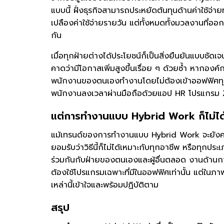
แบบนี้ ฝั่งธุรกิจสามารถประหยัดต้นทุนด้านค่าใช้จ่ายท
เปลืองค่าใช้จ่ายรายวัน แต่ทั้งหมดทั้งมวลงานที่อ
กัน
เมื่อทุกฝ่ายต่างได้ประโยชน์ก็เป็นสิ่งยืนยันแบบช
คาดว่ามีโอกาสเพิ่มสูงขึ้นเรื่อย ๆ ด้วยซ้ำ หากองค
พนักงานของตนเองทำงานโดยไม่ต้องเข้าออฟฟิศทุกวั
พนักงานลงเวลาผ่านมือถือด้วยแอป HR โปรแกรม Z
แต่การทำงานแบบ Hybrid Work ก็ไม่ได
แม้เทรนด์ของการทำงานแบบ Hybrid Work จะยังคงได
ยอมรับว่าวิธีนี้ก็ไม่ได้เหมาะกับทุกอาชีพ หรือทุกปร
ร่วมกันกับฝ่ายของตนเองและผู้อื่นตลอด งานด้านก
ต้องใช้โปรแกรมเฉพาะที่มีในออฟฟิศเท่านั้น แต่ในภ
เหล่านี้เข้าใจและพร้อมปฏิบัติตาม
สรุป