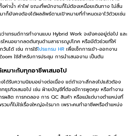
ั้งค่าน้ำ ค่าไฟ ขณะที่พนักงานก็ไม่ต้องเหนื่อยเดินทาง ไม่สิ้น
อกมาก็ยังคงต้องได้ผลลัพธ์ตามเป้าหมายที่กำหนดเอาไว้ด้วยเช่น
ัดเจนว่าเทรนด์การทำงานแบบ Hybrid Work จะยังคงอยู่ต่อไป และ
์กรไหนอยากลดต้นทุนด้านสาธารณูปโภค หรือมีตัวช่วยที่ให้
นได้ เช่น การใช้
โปรแกรม HR
เพื่อเช็กการเข้า-ออกงาน
oom ใช้สำหรับการประชุม การนำเสนองาน เป็นต้น
้เหมาะกับทุกอาชีพเสมอไป
้รับความนิยมอย่างต่อเนื่อง แต่ถ้าเจาะลึกลงไปแล้วต้อง
ะเภทธุรกิจเสมอไป เช่น ฝ่ายบัญชีที่ต้องมีการพูดคุย หรือทำงาน
ารผลิต การทดลอง การ QC สินค้า หรือแม้แต่บางตำแหน่งที่
าพรวมก็ไม่ใช่เรื่องใหญ่อะไรมาก เพราะคนทำอาชีพหรือตำแหน่ง