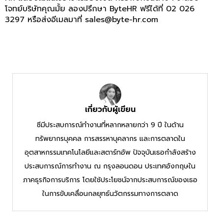
โจทย์บริษัทคุณมั้ย ลองปรึกษา ByteHR ฟรีได้ที่ 02 026
3297 หรือส่งอีเมลมาที่ sales@byte-hr.com
เกี่ยวกับผู้เขียน
ซีมีประสบการณ์ทำงานที่หลากหลายกว่า 9 ปี ในด้าน
ทรัพยากรบุคคล การสรรหาบุคลากร และการตลาดใน
อุตสาหกรรมเทคโนโลยีและสตาร์ทอัพ ปัจจุบันเธอกำลังสร้าง
ประสบการณ์การทำงาน ณ กรุงลอนดอน ประเทศอังกฤษใน
ภาคธุรกิจการบริการ โดยใช้ประโยชน์จากประสบการณ์ของเธอ
ในการขับเคลื่อนกลยุทธ์นวัตกรรมทางการตลาด