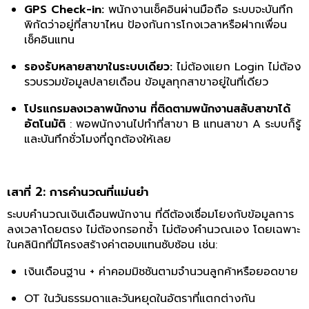
GPS Check-in:
พนักงานเช็คอินผ่านมือถือ ระบบจะบันทึก
พิกัดว่าอยู่ที่สาขาไหน ป้องกันการโกงเวลาหรือฝากเพื่อน
เช็คอินแทน
รองรับหลายสาขาในระบบเดียว:
ไม่ต้องแยก Login ไม่ต้อง
รวบรวมข้อมูลปลายเดือน ข้อมูลทุกสาขาอยู่ในที่เดียว
โปรแกรมลงเวลาพนักงาน ที่ติดตามพนักงานสลับสาขาได้
อัตโนมัติ
: พอพนักงานไปทำที่สาข
า B แทนสาขา A ระบบก็รู้
และบันทึกชั่วโมงที่ถูกต้องให้เลย
เสาที่ 2: การคำนวณที่แม่นยำ
ระบบคำนวณเงินเดือนพนักงาน ที่ดีต้องเชื่อมโยงกับข้อมูลการ
ลงเวลาโดยตรง ไม่ต้องกรอกซ้ำ ไม่ต้องคำนวณเอง โดยเฉพาะ
ในคลินิกที่มีโครงสร้างค่าตอบแทนซับซ้อน เช่น:
เงินเดือนฐาน + ค่าคอมมิชชันตามจำนวนลูกค้าหรือยอดขาย
OT ในวันธรรมดาและวันหยุดในอัตราที่แตกต่างกัน