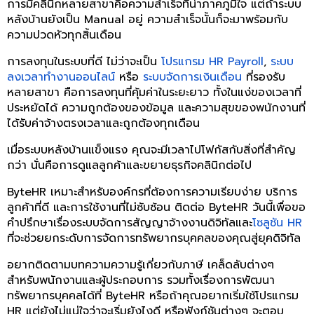
การมีคลินิกหลายสาขาคือความสำเร็จที่น่าภาคภูมิใจ แต่ถ้าระบบ
หลังบ้านยังเป็น Manual อยู่ ความสำเร็จนั้นก็จะมาพร้อมกับ
ความปวดหัวทุกสิ้นเดือน
การลงทุนในระบบที่ดี ไม่ว่าจะเป็น
โปรแกรม HR Payroll
,
ระบบ
ลงเวลาทำงานออนไลน์
หรือ
ระบบจัดการเงินเดือน
ที่รองรับ
หลายสาขา คือการลงทุนที่คุ้มค่าในระยะยาว ทั้งในแง่ของเวลาที่
ประหยัดได้ ความถูกต้องของข้อมูล และความสุขของพนักงานที่
ได้รับค่าจ้างตรงเวลาและถูกต้องทุกเดือน
เมื่อระบบหลังบ้านแข็งแรง คุณจะมีเวลาไปโฟกัสกับสิ่งที่สำคัญ
กว่า นั่นคือการดูแลลูกค้าและขยายธุรกิจคลินิกต่อไป
ByteHR เหมาะสำหรับองค์กรที่ต้องการความเรียบง่าย บริการ
ลูกค้าที่ดี และการใช้งานที่ไม่ซับซ้อน ติดต่อ ByteHR วันนี้เพื่อขอ
คำปรึกษาเรื่องระบบจัดการสัญญาจ้างงานดิจิทัลและ
โซลูชัน HR
ที่จะช่วยยกระดับการจัดการทรัพยากรบุคคลของคุณสู่ยุคดิจิทัล
อยากติดตามบทความความรู้เกี่ยวกับภาษี เคล็ดลับต่างๆ
สำหรับพนักงานและผู้ประกอบการ รวมทั้งเรื่องการพัฒนา
ทรัพยากรบุคคลได้ที่ ByteHR หรือถ้าคุณอยากเริ่มใช้โปรแกรม
HR แต่ยังไม่แน่ใจว่าจะเริ่มยังไงดี หรือฟังก์ชันต่างๆ จะตอบ