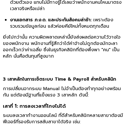
ด้วยตัวเอง แทบไม่มีทางรู้ได้เลยว่าพนักงานคนไหนมาตรง
เวลาจริงหรือเปล่า
งานเอกสาร ภ.ง.ด. และประกันสังคมล่าช้า:
เพราะต้อง
รวบรวมข้อมูลก่อน แล้วค่อยคีย์ใหม่ทั้งหมดทุกเดือน
ยิ่งไปกว่านั้น ความผิดพลาดเหล่านี้ยังส่งผลต่อความไว้วางใจ
ของพนักงาน พนักงานที่รู้สึกว่าได้ค่าจ้างไม่ถูกต้องมักจะลา
ออกเร็วกว่าค่าเฉลี่ย ซึ่งในธุรกิจคลินิกที่ต้องพึ่งพา "คน" เป็น
หลัก นั่นคือต้นทุนที่สูงมาก
3 เสาหลักในการเซ็ตระบบ Time & Payroll สำหรับคลินิก
การเปลี่ยนจากระบบ Manual ไม่จำเป็นต้องทำทุกอย่างพร้อม
กัน แต่ต้องมีฐานที่แข็งแรง 3 เสาหลัก ดังนี้:
เสาที่ 1: การลงเวลาที่โกงไม่ได้
ระบบลงเวลาทำงานออนไลน์ ที่ดีสำหรับคลินิกหลายสาขาต้องมี
ฟีเจอร์ที่รองรับการสลับสาขาได้จริง เช่น: