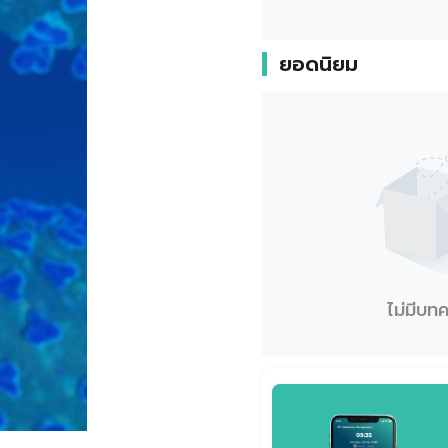
ยอดนิยม
ไม่มีบท