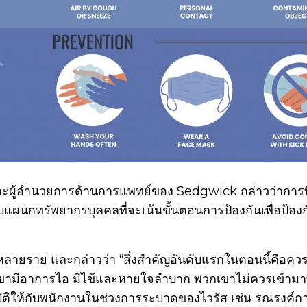
ะผู้อำนวยการด้านการแพทย์ของ Sedgwick กล่าวว่าการที
หรับแผนกทรัพยากรบุคคลที่จะเน้นขั้นตอนการป้องกันเพื่อป้อ
หลายราย และกล่าวว่า “สิ่งสำคัญอันดับแรกในตอนนี้คือคว
พวกเขามีอาการไอ มีไข้และหายใจลำบาก พวกเขาไม่ควรเข้าม
ิบัติให้กับพนักงานในช่วงการระบาดของไวรัส เช่น รณรงค์กา