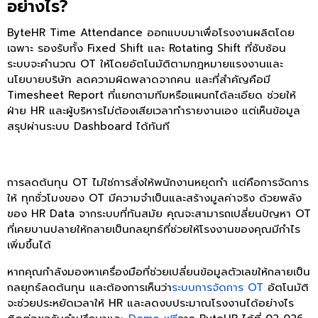
อย่างไร?
ByteHR Time Attendance ออกแบบมาเพื่อโรงงานผลิตโดย
เฉพาะ รองรับทั้ง
Fixed Shift
และ
Rotating Shift
ที่ซับซ้อน
ระบบจะคำนวณ OT ให้โดยอัตโนมัติตามกฎหมายแรงงานและ
นโยบายบริษัท ลดความผิดพลาดจากคน และที่สำคัญคือมี
Timesheet Report
ที่แยกตามทีมหรือแผนกได้ละเอียด ช่วยให้
ฝ่าย HR และผู้บริหารไม่ต้องเสียเวลาทำรายงานเอง แต่เห็นข้อมูล
สรุปผ่านระบบ Dashboard ได้ทันที
การลดต้นทุน OT ไม่ใช่การสั่งให้พนักงานหยุดทำ แต่คือการจัดการ
ให้ ทุกชั่วโมงของ OT มีความจำเป็นและสร้างมูลค่าจริง ด้วยพลัง
ของ HR Data จากระบบที่ทันสมัย คุณจะสามารถเปลี่ยนปัญหา OT
ที่เคยบานปลายให้กลายเป็นกลยุทธ์ที่ช่วยให้โรงงานของคุณมีกำไร
เพิ่มขึ้นได้
หากคุณกำลังมองหาเครื่องมือที่ช่วยเปลี่ยนข้อมูลตัวเลขให้กลายเป็น
กลยุทธ์ลดต้นทุน และต้องการเห็นว่า
ระบบการจัดการ OT
อัตโนมัติ
จะช่วยประหยัดเวลาให้ HR และลดงบประมาณโรงงานได้อย่างไร