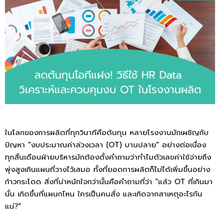
ในโลกของการผลิตที่ทุกวินาทีคือต้นทุน หลายโรงงานมักเผชิญกับ
ปัญหา "งบประมาณค่าล่วงเวลา (OT) บานปลาย" อย่างต่อเนื่อง
ทุกสิ้นเดือนฝ่ายบริหารมักต้องตั้งคำถามว่าทำไมตัวเลขค่าใช้จ่ายถึง
พุ่งสูงเกินแผนที่วางไว้เสมอ ทั้งที่ยอดการผลิตก็ไม่ได้เพิ่มขึ้นอย่าง
ก้าวกระโดด สิ่งที่น่าหนักใจกว่านั้นคือคำถามที่ว่า "แล้ว OT ที่เกินมา
นั้น เกิดขึ้นที่แผนกไหน ใครเป็นคนสั่ง และเกิดจากสาเหตุอะไรกัน
แน่?"