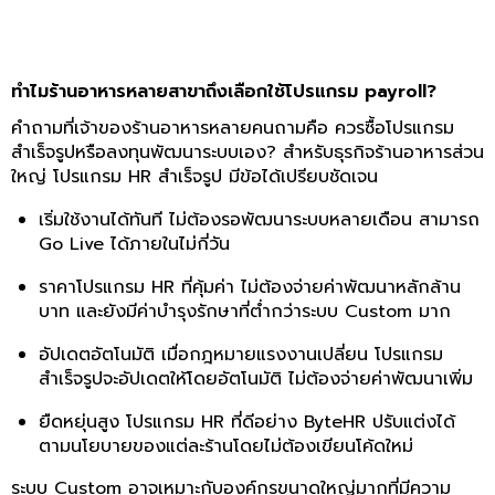
ทำไมร้านอาหารหลายสาขาถึงเลือกใช้โปรแกรม payroll?
คำถามที่เจ้าของร้านอาหารหลายคนถามคือ ควรซื้อโปรแกรม
สำเร็จรูปหรือลงทุนพัฒนาระบบเอง? สำหรับธุรกิจร้านอาหารส่วน
ใหญ่
โปรแกรม HR สำเร็จรูป
มีข้อได้เปรียบชัดเจน
เริ่มใช้งานได้ทันที ไม่ต้องรอพัฒนาระบบหลายเดือน สามารถ
Go Live ได้ภายในไม่กี่วัน
ราคาโปรแกรม HR ที่คุ้มค่า ไม่ต้องจ่ายค่าพัฒนาหลักล้าน
บาท และยังมีค่าบำรุงรักษาที่ต่ำกว่าระบบ Custom มาก
อัปเดตอัตโนมัติ เมื่อกฎหมายแรงงานเปลี่ยน โปรแกรม
สำเร็จรูปจะอัปเดตให้โดยอัตโนมัติ ไม่ต้องจ่ายค่าพัฒนาเพิ่ม
ยืดหยุ่นสูง โปรแกรม HR ที่ดีอย่าง ByteHR ปรับแต่งได้
ตามนโยบายของแต่ละร้านโดยไม่ต้องเขียนโค้ดใหม่
ระบบ Custom อาจเหมาะกับองค์กรขนาดใหญ่มากที่มีความ