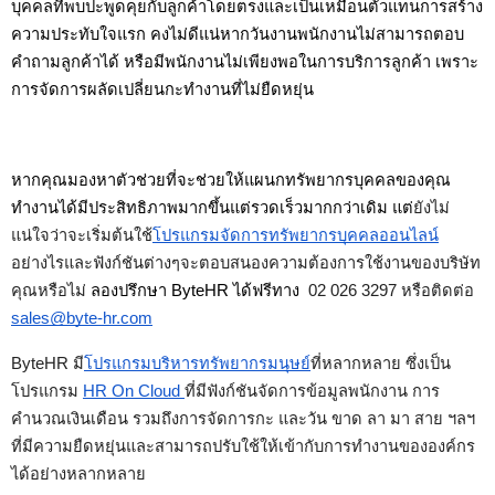
บุคคลที่พบปะพูดคุยกับลูกค้าโดยตรงและเป็นเหมือนตัวแทนการสร้าง
ความประทับใจแรก คงไม่ดีแน่หากวันงานพนักงานไม่สามารถตอบ
คำถามลูกค้าได้ หรือมีพนักงานไม่เพียงพอในการบริการลูกค้า เพราะ
การจัดการผลัดเปลี่ยนกะทำงานที่ไม่ยืดหยุ่น
หากคุณมองหาตัวช่วยที่จะช่วยให้แผนกทรัพยากรบุคคลของคุณ
ทำงานได้มีประสิทธิภาพมากขึ้นแต่รวดเร็วมากกว่าเดิม แต่
ยังไม่
แน่ใจว่าจะเริ่มต้นใช้
โปรแกรมจัดการทรัพยากรบุคคลออนไลน์
อย่างไรและฟังก์ชันต่างๆจะตอบสนองความต้องการใช้งานของบริษัท
คุณหรือไม่ 
ลองปรึกษา ByteHR ได้ฟรีทาง 
 02 026 3297 หรือติดต่อ 
sales@byte-hr.com
ByteHR 
มี
โปรแกรมบริหารทรัพยากรมนุษย์
ที่หลากหลาย ซึ่งเป็น
โปรแกรม 
HR On Cloud 
ที่มีฟังก์ชันจัดการข้อมูลพนักงาน การ
คำนวณเงินเดือน รวมถึงการจัดการกะ และวัน ขาด ลา มา สาย ฯลฯ 
ที่มีความยืดหยุ่นและสามารถปรับใช้ให้เข้ากับการทำงานขององค์กร
ได้อย่างหลากหลาย